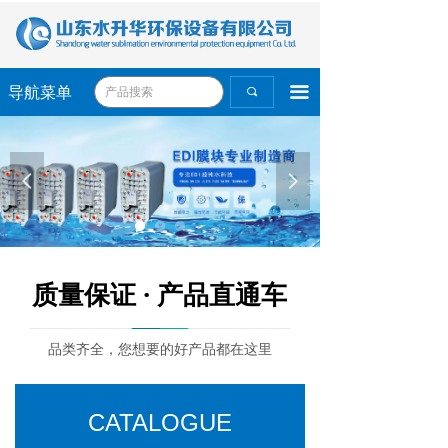
끀
导航菜单
끠
넳
넲
质量保证 · 产品直通车
品类齐全，您想要的好产品都在这里
CATALOGUE