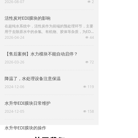
效。不少运维排查时只关注膜块、电气参数，却忽视仪
2026-08-07
2
넶
表辅件。文中梳理EDI产水异常分层排查思路与落地维
保建议，帮运维同行避开排查盲区，快速定位水质故
活性炭对EDI膜块的影响
障。
在超纯水系统中，活性炭作为前端的预处理环节，主要
用于去除原水中的余氯、有机物、胶体等杂质，为EDI
膜块稳定运行打基础。活性炭处理效果的好坏，直接影
2026-04-24
44
넶
响后端EDI膜块的性能、寿命及产水品质，合理的管控
可有效规避膜块故障，降低生产成本。
【售后案例】水力模块不能自动启停？
2026-03-26
72
넶
降温了，水处理设备注意保温
2024-12-06
119
넶
水升华EDI膜块日常维护
2024-12-05
158
넶
水升华EDI膜块的操作
2024-12-05
234
넶