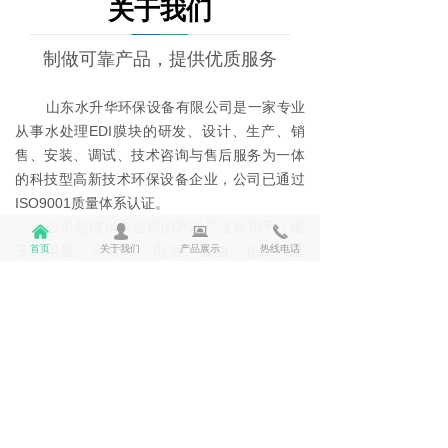
关于我们
制做可靠产品，提供优质服务
山东水升华环保设备有限公司是一家专业
从事水处理EDI膜块的研发、设计、生产、销
售、安装、调试、技术咨询与售后服务为一体
的科技型高新技术环保设备企业，公司已通过
ISO9001质量体系认证。
公司超纯水事业部的产品广泛应用于：电
낀
넙
뀵
끅
首页
关于我们
产品展示
热线电话
子、电镀、半导体、电力、石油、化工、医
药、食品饮料和印染等各行业。主要产品有超
滤机组、反渗透机组、电去离子设备EDI膜堆以
及工程配套设备。公司拥有雄厚的技术实力和
强大的研发能力，有一支业务精干、经验丰富
的技术团队及专业的生产设备，是山东较早研
了解更多
发、生产及华东地区规模较大的EDI膜堆制造企
业。