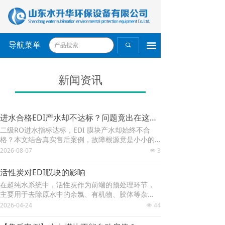
导航菜单
끀
끠
新闻资讯
进水合格EDI产水却不达标？问题竟出在这个配件！
二级RO进水指标达标，EDI 膜块产水却始终不合
格？本文结合真实售后案例，故障根源竟是小小的
压力表失效。不少运维排查时只关注膜块、电气参
2026-08-07
3
넶
数，却忽视仪表辅件。文中梳理EDI产水异常分层排
查思路与落地维保建议，帮运维同行避开排查盲
活性炭对EDI膜块的影响
区，快速定位水质故障。
在超纯水系统中，活性炭作为前端的预处理环节，
主要用于去除原水中的余氯、有机物、胶体等杂
质，为EDI膜块稳定运行打基础。活性炭处理效果的
2026-04-24
44
넶
好坏，直接影响后端EDI膜块的性能、寿命及产水品
质，合理的管控可有效规避膜块故障，降低生产成