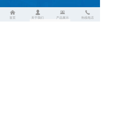
낀
넙
뀵
끅
首页
关于我们
产品展示
热线电话
手机二维码
友情链接：百度 搜狐
鲁ICP备20033631号-2
本网站由阿里云提供云计算及安全服务
本网站支持
IPv6