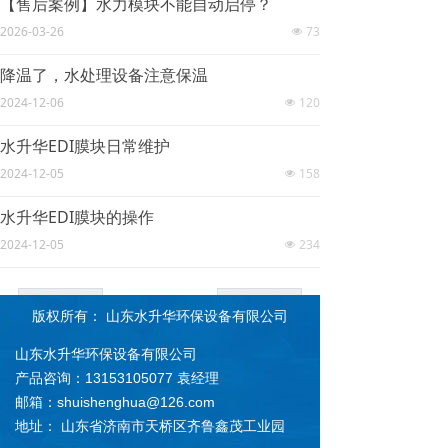
【售后案例】水力模块不能自动启停？
本。
2026-03-26
73
넶
降温了，水处理设备注意保温
2024-12-06
120
넶
水升华EDI膜块日常维护
2024-12-05
158
넶
水升华EDI膜块的操作
2024-12-05
234
넶
上一页
1
/
3
下一页
版权所有：
山东水升华环保设备有限公司
山东水升华环保设备有限公司
产品咨询：13153105077 袁经理
邮箱：shuishenghua@126.com
地址： 山东省济南市天桥区齐鲁鑫茂工业园