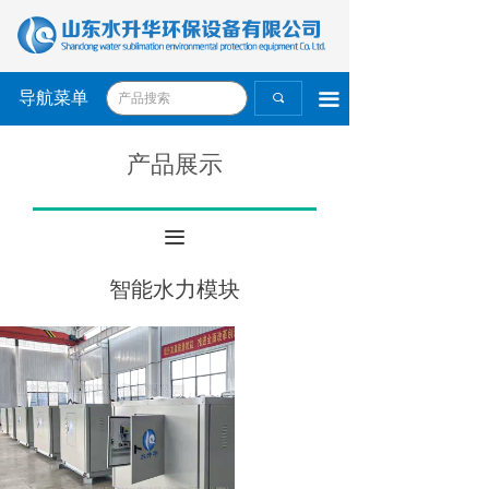
导航菜单
끀
끠
产品展示
끀
智能水力模块