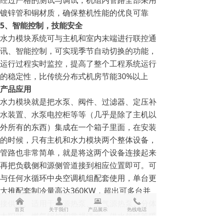
经过严格的测试与调试，机组内管路全部采用
镀锌管和铜材质，确保整机性能的优良可靠
5、智能控制，技能安全
水力模块系统可与主机和室内末端进行联控通
讯、智能控制，可实现季节自动切换的功能，
运行过程实时监控，提高了整个工程系统运行
的稳定性，比传统分布式机房节能30%以上
产品应用
水力模块就是把水泵、阀件、过滤器、定压补
水装置、水泵电控柜等等（几乎是除了主机以
外所有的东西）集成在一个箱子里面，在安装
的时候，只有主机和水力模块两个整体设备，
管路也非常简单，就是将这两个设备连接起来
再把负载侧和源侧管道接到相应位置即可。可
与任何水循环中央空调机组配套使用，单台更
大推配套制冷量高达360KW，超出可多台并
낀
넙
뀵
끅
接供应。适用于地源热泵、空气源热泵、分体
首页
关于我们
产品展示
热线电话
太阳能、燃气锅炉和常规清水、供水领域等暖