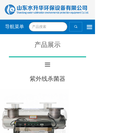
导航菜单
끀
끠
产品展示
끀
紫外线杀菌器