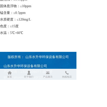
固体悬浮物：≤10ppm
锰含量：≤0.5ppm
水质硬度：≤120mg/L
色度：≤15度
水温：5℃~60℃
版权所有：
山东水升华环保设备有限公司
山东水升华环保设备有限公司
产品咨询：13153105077 袁经理
낀
넙
뀵
끅
首页
关于我们
产品展示
热线电话
邮箱：shuishenghua@126.com
地址： 山东省济南市天桥区齐鲁鑫茂工业园