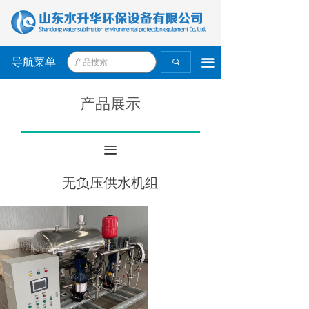
导航菜单
끀
끠
产品展示
끀
无负压供水机组