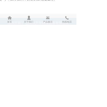
낀
넙
뀵
끅
首页
关于我们
产品展示
热线电话
版权所有：
山东水升华环保设备有限公司
山东水升华环保设备有限公司
产品咨询：13153105077 袁经理
邮箱：shuishenghua@126.com
地址： 山东省济南市天桥区齐鲁鑫茂工业园
手机二维码