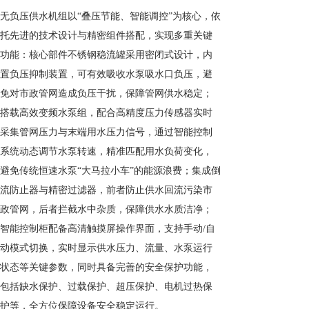
无负压供水机组以“叠压节能、智能调控”为核心，依
托先进的技术设计与精密组件搭配，实现多重关键
功能：核心部件不锈钢稳流罐采用密闭式设计，内
置负压抑制装置，可有效吸收水泵吸水口负压，避
免对市政管网造成负压干扰，保障管网供水稳定；
搭载高效变频水泵组，配合高精度压力传感器实时
采集管网压力与末端用水压力信号，通过智能控制
系统动态调节水泵转速，精准匹配用水负荷变化，
避免传统恒速水泵“大马拉小车”的能源浪费；集成倒
流防止器与精密过滤器，前者防止供水回流污染市
政管网，后者拦截水中杂质，保障供水水质洁净；
智能控制柜配备高清触摸屏操作界面，支持手动/自
动模式切换，实时显示供水压力、流量、水泵运行
状态等关键参数，同时具备完善的安全保护功能，
包括缺水保护、过载保护、超压保护、电机过热保
护等，全方位保障设备安全稳定运行。