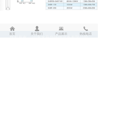
낀
넙
뀵
끅
首页
关于我们
产品展示
热线电话
版权所有：
山东水升华环保设备有限公司
山东水升华环保设备有限公司
产品咨询：13153105077 袁经理
邮箱：shuishenghua@126.com
地址： 山东省济南市天桥区齐鲁鑫茂工业园