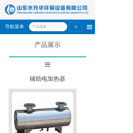
导航菜单
끀
끠
产品展示
끀
辅助电加热器