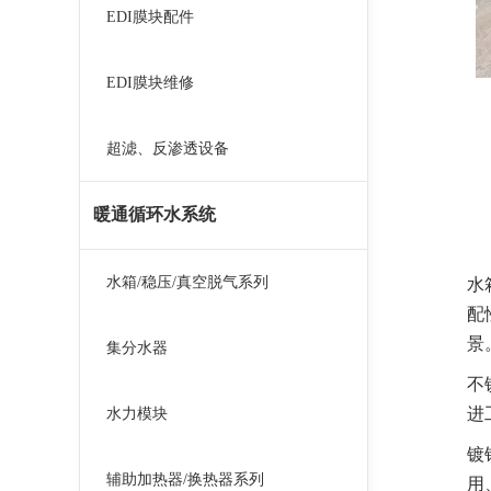
EDI膜块配件
EDI膜块维修
超滤、反渗透设备
暖通循环水系统
水箱/稳压/真空脱气系列
水
配
景
集分水器
不
进
水力模块
镀
辅助加热器/换热器系列
用