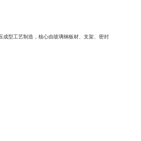
ꂅ
回到顶部
ꀥ
13153105077
压成型工艺制造，核心由玻璃钢板材、支架、密封
微信二维码