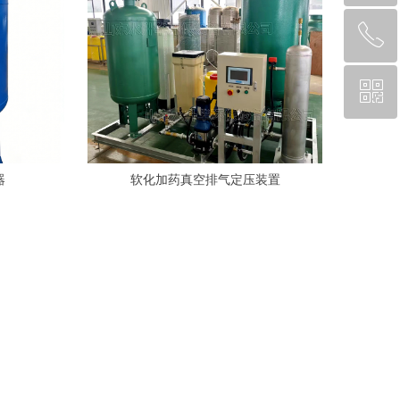
ꂅ
回到顶部
ꀥ
88888888
微信二维码
器
软化加药真空排气定压装置