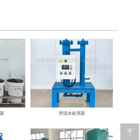
器
旁流水处理器
ꁸ