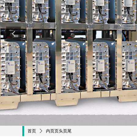
首页
ꄲ
内页页头页尾