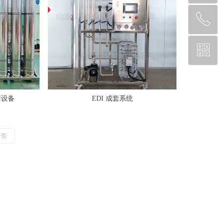
ꂅ
回到顶部
ꀥ
88888888
微信二维码
套设备
EDI 成套系统
一页