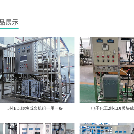
品展示
3吨EDI膜块成套机组一用一备
电子化工2吨EDI膜块