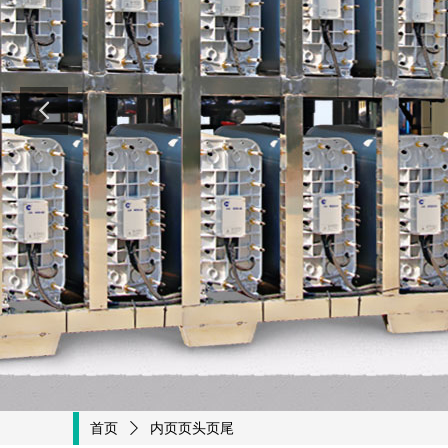
首页
ꄲ
内页页头页尾